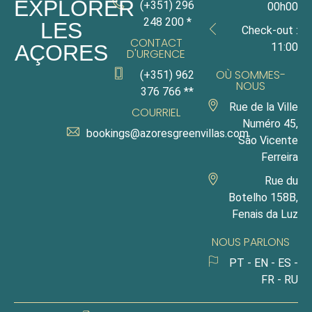
EXPLORER
(+351) 296
00h00
248 200 *
LES
Check-out :
CONTACT
11:00
AÇORES
D'URGENCE
OÙ SOMMES-
(+351) 962
NOUS
376 766 **
Rue de la Ville
COURRIEL
Numéro 45,
bookings@azoresgreenvillas.com
São Vicente
Ferreira
Rue du
Botelho 158B,
Fenais da Luz
NOUS PARLONS
PT - EN - ES -
FR - RU