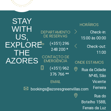
STAY
HORÁRIOS
WITH
DEPARTAMENTO
Check-in:
US,
DE RESERVAS
15:00 às 00:00
EXPLORE
(+351) 296
Check-out:
248 200 *
THE
11:00
CONTACTO DE
AZORES
EMERGÊNCIA
ONDE ESTAMOS
(+351) 962
Rua da Cidade
376 766 **
Nº45, São
EMAIL
Vicente
Ferreira
bookings@azoresgreenvillas.com
Rua do
Botelho 158B,
Fenais da Luz