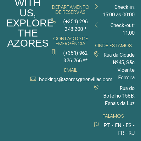
WITH
DEPARTAMENTO
Check-in:
US,
DE RESERVAS
15:00 às 00:00
EXPLORE
(+351) 296
Check-out:
248 200 *
THE
11:00
CONTACTO DE
AZORES
EMERGÊNCIA
ONDE ESTAMOS
(+351) 962
Rua da Cidade
376 766 **
Nº45, São
EMAIL
Vicente
Ferreira
bookings@azoresgreenvillas.com
Rua do
Botelho 158B,
Fenais da Luz
FALAMOS
PT - EN - ES -
FR - RU